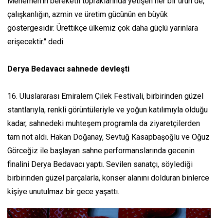
Menemen'in bereketli topraklarında yetişen her bir ürün de,
çalışkanlığın, azmin ve üretim gücünün en büyük
göstergesidir. Ürettikçe ülkemiz çok daha güçlü yarınlara
erişecektir." dedi.
Derya Bedavacı sahnede devleşti
16. Uluslararası Emiralem Çilek Festivali, birbirinden güzel
stantlarıyla, renkli görüntüleriyle ve yoğun katılımıyla olduğu
kadar, sahnedeki muhteşem programla da ziyaretçilerden
tam not aldı. Hakan Doğanay, Sevtuğ Kasapbaşoğlu ve Oğuz
Görceğiz ile başlayan sahne performanslarında gecenin
finalini Derya Bedavacı yaptı. Sevilen sanatçı, söylediği
birbirinden güzel parçalarla, konser alanını dolduran binlerce
kişiye unutulmaz bir gece yaşattı.