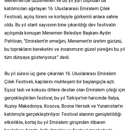
Menemen'de düzenlenen ve bu yıl yurt dışından da
katılımcıları ağırlayan 16. Uluslararası Emiralem Çilek
Festivali, açılış töreni ve kortejiyle görkemli anlara sahne
oldu. Bu yıl stant sayısının bine çıkarıldığı dev festivalin
açılışında konuşan Menemen Belediye Başkanı Aydın
Pehlivan, "Emiralem'in emeğini, Menemen'in üretim gücünü,
bu toprakların bereketini ve insanımızın güzel yüreğini bu yıl
tüm dünyaya gösteriyoruz." dedi.
Bu yıl süresi üç güne çıkarılan 16. Uluslararası Emiralem
Çilek Festivali, kapılarını muhteşem bir başlangıçla açtı.
Eşsiz tadı ve kokusu dillere destan olan Emiralem çileği için
gerçekleştirilen festival, bu yıl Türkiye'nin haricinde İtalya,
Kuzey Makedonya, Kosova, Bosna Hersek ve Yunanistan'ın
katılımıyla gerçekleştiriliyor. Festival alanının genişletildiği
etkinlikte, kortej bu yıl Emiralem girişinden itibaren