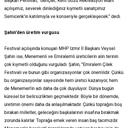
Başkan Pehlivan, "Gençler; Kent Gözü Rekreasyon Alanı
açılışımız, severek dinlediğiniz kıymetli sanatçımız
Semicenk'in katılımıyla ve konseriyle gerçekleşecek." dedi.
Şahin'den üretim vurgusu
Festival açılışında konuşan MHP İzmir İl Başkanı Veysel
Şahin ise, Menemenli ve Emiralemli üreticilerin alın terinin
çok kıymetli olduğunu vurguladı. Şahin, "Emiralem Çilek
Festivali ve bunun gibi organizasyonlar çok önemlidir. Çünkü
bu organizasyonlar sayesinde hem üretici kazanıyor, hem
de Menemen'in adı daha da çok duyuluyor. Dünya bugün
küresel bir belirsizlikten geçmektedir. Böyle bir dönemde,
üretimin önemi daha da anlaşılmaktadır. Çünkü toprağını boş
bırakan milletler, geleceğini başkalarının insafına bırakmak
zorunda kalırlar. Toprağa emek veren insan baş tacımızdır.