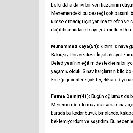
belki daha da iyi bir yeri kazanırım düşü
Menemen'deki bu desteği çok başarılı 
kimse olmadığı için yanıma telefon ve 
dağıtılmasından dolayı çok mutlu oldum
Muhammed Kaya(54):
Kızımı sınava g
Bakırçay Üniversitesi, İnşallah aynı za
Belediyesi'nin eğitim desteklerini biliy
yaşamış olduk. Sınav harçlarının bile b
Emeği geçenlere çok teşekkür ediyorum
Fatma Demir(41):
Bugün oğlumuz da bi
Menemen'de oturmuyoruz ama sınav için
burada bu kadar büyük bir alanda, kalaba
beklemiyordum ve şaşırdım. Bu nedenle t