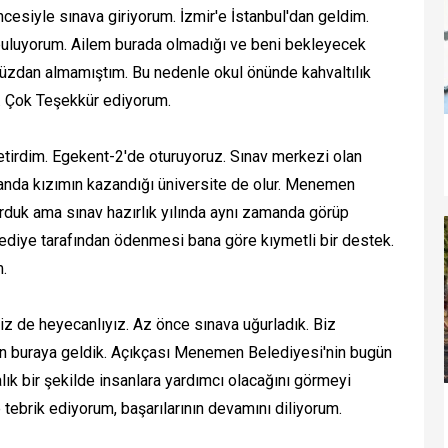
ncesiyle sınava giriyorum. İzmir'e İstanbul'dan geldim.
buluyorum. Ailem burada olmadığı ve beni bekleyecek
cüzdan almamıştım. Bu nedenle okul önünde kahvaltılık
. Çok Teşekkür ediyorum.
etirdim. Egekent-2'de oturuyoruz. Sınav merkezi olan
manda kızımın kazandığı üniversite de olur. Menemen
orduk ama sınav hazırlık yılında aynı zamanda görüp
elediye tarafından ödenmesi bana göre kıymetli bir destek.
.
z de heyecanlıyız. Az önce sınava uğurladık. Biz
 buraya geldik. Açıkçası Menemen Belediyesi'nin bugün
lık bir şekilde insanlara yardımcı olacağını görmeyi
ebrik ediyorum, başarılarının devamını diliyorum.