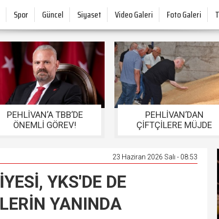
Spor
Güncel
Siyaset
Video Galeri
Foto Galeri
PEHLİVAN’A TBB’DE
PEHLİVAN’DAN
ÖNEMLİ GÖREV!
ÇİFTÇİLERE MÜJDE
23 Haziran 2026 Salı - 08:53
YESİ, YKS'DE DE
İLERİN YANINDA