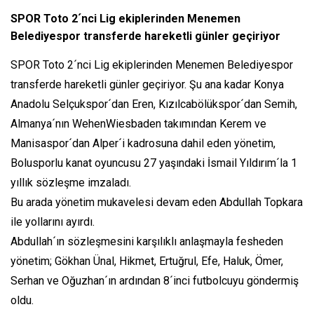
SPOR Toto 2´nci Lig ekiplerinden Menemen
Belediyespor transferde hareketli günler geçiriyor
SPOR Toto 2´nci Lig ekiplerinden Menemen Belediyespor
transferde hareketli günler geçiriyor. Şu ana kadar Konya
Anadolu Selçukspor´dan Eren, Kızılcabölükspor´dan Semih,
Almanya´nın WehenWiesbaden takımından Kerem ve
Manisaspor´dan Alper´i kadrosuna dahil eden yönetim,
Bolusporlu kanat oyuncusu 27 yaşındaki İsmail Yıldırım´la 1
yıllık sözleşme imzaladı.
Bu arada yönetim mukavelesi devam eden Abdullah Topkara
ile yollarını ayırdı.
Abdullah´ın sözleşmesini karşılıklı anlaşmayla fesheden
yönetim; Gökhan Ünal, Hikmet, Ertuğrul, Efe, Haluk, Ömer,
Serhan ve Oğuzhan´ın ardından 8´inci futbolcuyu göndermiş
oldu.