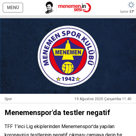
MENÜ
İzmir
37°
Spor
19 Ağustos 2020 Çarşamba 11:40
Menemenspor'da testler negatif
TFF 1’inci Lig ekiplerinden Menemenspor'da yapılan
koronavirüs testlerinin negatif çıkması camiaya derin bir