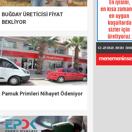
BUĞDAY ÜRETİCİSİ FİYAT
BEKLİYOR
Pamuk Primleri Nihayet Ödeniyor