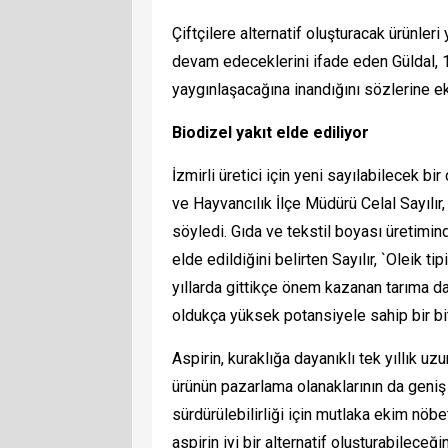
Çiftçilere alternatif oluşturacak ürünler
devam edeceklerini ifade eden Güldal, 1-
yaygınlaşacağına inandığını sözlerine ek
Biodizel yakıt elde ediliyor
İzmirli üretici için yeni sayılabilecek bi
ve Hayvancılık İlçe Müdürü Celal Sayılır,
söyledi. Gıda ve tekstil boyası üretimin
elde edildiğini belirten Sayılır, `Oleik t
yıllarda gittikçe önem kazanan tarıma daya
oldukça yüksek potansiyele sahip bir bit
Aspirin, kuraklığa dayanıklı tek yıllık uz
ürünün pazarlama olanaklarının da geni
sürdürülebilirliği için mutlaka ekim nöbe
aspirin iyi bir alternatif oluşturabileceği