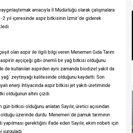
i yaygınlaştırmak amacıyla İl Müdürlüğü olarak çalışmalara
2 yıl içeresinde aspir bitkisinin İzmir`de giderek
ledi.
r çeşit olan aspir ile ilgili bilgi veren Menemen Gıda Tarım
 aspirin ayçiçeği gibi önemli bir yağ bitkisi olduğunu
de de kullanılan aspirden aynı zamanda biodizel yakıt da
ipi yağ` zeytinyağı kalitesinde olduğunu kaydetti. Son
lı enerji ihtiyacında aspir bitkisi jet yakıtı üretiminde
ki olduğunun altını çizdi.
un gün bitkisi olduğunu anlatan Sayılır, üretici açısından
ş olduğu üzerinde durdu. Menemen`de pamuk tarımının
ti yapılması gerektiğini ifade eden Sayılır, ekim nöbeti için
ni vurguladı.