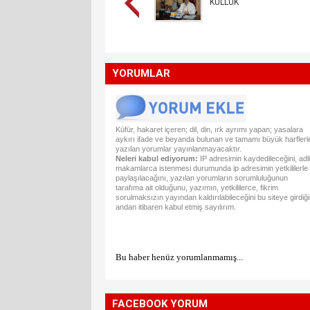
KULLUK
YORUMLAR
Küfür, hakaret içeren; dil, din, ırk ayrımı yapan; yasalara
aykırı ifade ve beyanda bulunan ve tamamı büyük harflerl
yazılan yorumlar yayınlanmayacaktır.
Neleri kabul ediyorum:
IP adresimin kaydedileceğini, adli
makamlarca istenmesi durumunda ip adresimin yetkililerle
paylaşılacağını, yazılan yorumların sorumluluğunun
tarafıma ait olduğunu, yazımın, yetkililerce, fikrim
sorulmaksızın yayından kaldırılabileceğini bu siteye girdiğ
andan itibaren kabul etmiş sayılırım.
Bu haber henüz yorumlanmamış...
FACEBOOK YORUM