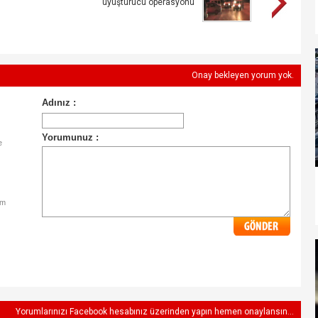
uyuşturucu operasyonu
Onay bekleyen yorum yok.
e
im
Yorumlarınızı Facebook hesabınız üzerinden yapın hemen onaylansın...