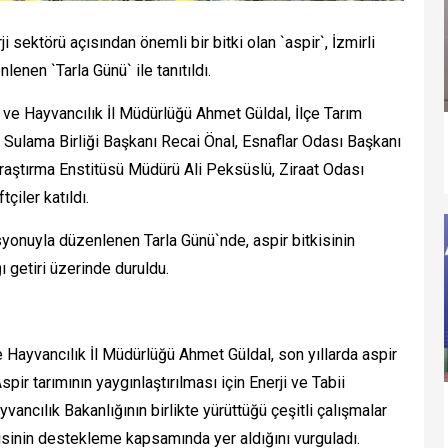
sektörü açısından önemli bir bitki olan `aspir`, İzmirli
nen `Tarla Günü` ile tanıtıldı.
 ve Hayvancılık İl Müdürlüğü Ahmet Güldal, İlçe Tarım
l Sulama Birliği Başkanı Recai Önal, Esnaflar Odası Başkanı
aştırma Enstitüsü Müdürü Ali Peksüslü, Ziraat Odası
çiler katıldı.
yonuyla düzenlenen Tarla Günü`nde, aspir bitkisinin
ı getiri üzerinde duruldu.
e Hayvancılık İl Müdürlüğü Ahmet Güldal, son yıllarda aspir
Aspir tarımının yaygınlaştırılması için Enerji ve Tabii
vancılık Bakanlığının birlikte yürüttüğü çeşitli çalışmalar
kisinin destekleme kapsamında yer aldığını vurguladı.