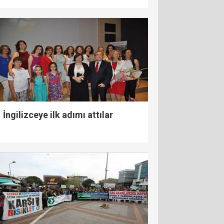
İngilizceye ilk adımı attılar