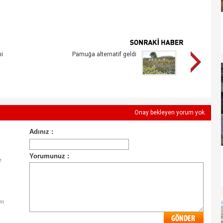
ni
Pamuğa alternatif geldi
Onay bekleyen yorum yok.
e
im