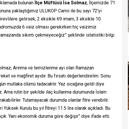
ıklamada bulunan
İlçe Müftüsü İsa Solmaz
, İlçemizde 71
onuna yaklaştığımız ULUKOP Camii ile bu sayı 72'yi
evlilere gelirsek, 2 eksikle 69 imam, 3 eksikle 10
dromuzda 6 vaiz olması gerekirken hiç vaizimiz
mazanda sıkıntı çekmeyeceğiz” şeklinde istatistiki bilgi
olmaz, Arınma ve temizlenme ayı olan Ramazan
ket ve mağfiret ayıdır. Bu fırsatı değerlendirelim. Sonu
gün mutlaka ölümü tadacaktır. Yaz sıcağına geldi diye
. Ama rutin bir şekilde ilaç kullanma durumunda İslam
akabilirler. Tutamayacak durumda olanlar fitre verebilir.
i Yüksek Kurulu bu yıl fitreyi 11.5 lira olarak açıkladı. Bu
açık. Yani ekonomik duruma göre değişir” diye ifade etti.