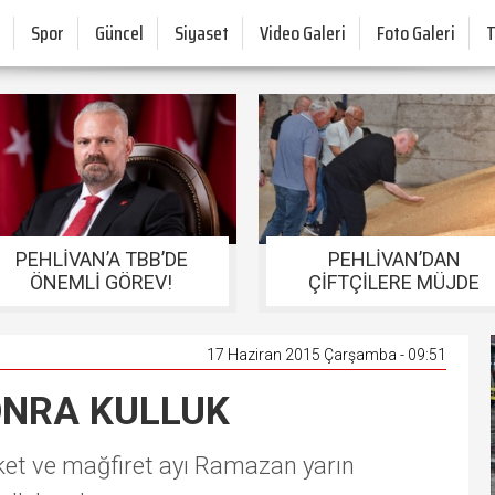
Spor
Güncel
Siyaset
Video Galeri
Foto Galeri
PEHLİVAN’A TBB’DE
PEHLİVAN’DAN
ÖNEMLİ GÖREV!
ÇİFTÇİLERE MÜJDE
17 Haziran 2015 Çarşamba - 09:51
ONRA KULLUK
eket ve mağfiret ayı Ramazan yarın