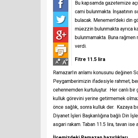
Bu kapsamda gazetemize aç
cami bulunmakta. İnşaatının s
bulacak. Menemen'deki din gör
müezzin bulunmakta ayrıca ka
bulunmamakta. Buna rağmen ra
verdi.
Fitre 11.5 lira
Ramazan'ın anlamı konusunu değinen S
Peygamberimizin ifadesiyle rahmet, bere
cehennemden kurtuluştur. Her canlı bir 
kulluk görevini yerine getirmemek olmaz
önce sağlık, sonra kulluk der. Kazaya bır
Diyanet İşleri Başkanlığına bağlı Din İşler
asgari rakam. Taban 11.5 lira, tavan ise 
İlçemizdeki Ramazan hazırlıkları