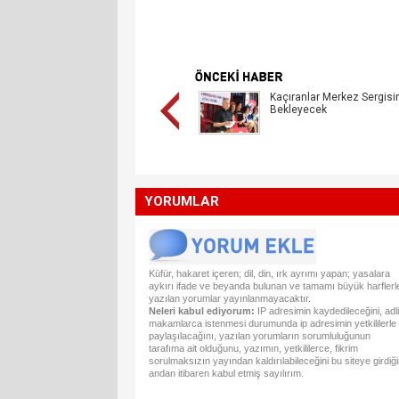
Kaçıranlar Merkez Sergisi
Bekleyecek
YORUMLAR
Küfür, hakaret içeren; dil, din, ırk ayrımı yapan; yasalara
aykırı ifade ve beyanda bulunan ve tamamı büyük harflerl
yazılan yorumlar yayınlanmayacaktır.
Neleri kabul ediyorum:
IP adresimin kaydedileceğini, adli
makamlarca istenmesi durumunda ip adresimin yetkililerle
paylaşılacağını, yazılan yorumların sorumluluğunun
tarafıma ait olduğunu, yazımın, yetkililerce, fikrim
sorulmaksızın yayından kaldırılabileceğini bu siteye girdiğ
andan itibaren kabul etmiş sayılırım.