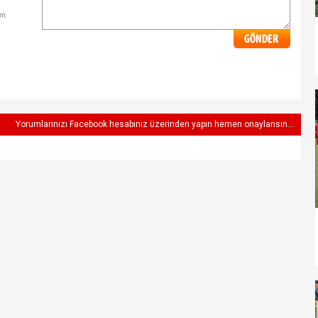
im
Yorumlarınızı Facebook hesabınız üzerinden yapın hemen onaylansın...