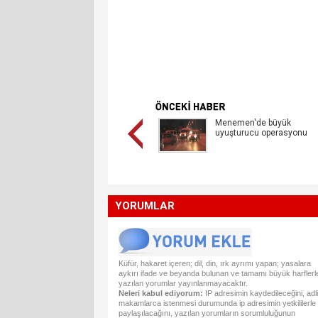
Menemen'de büyük
uyuşturucu operasyonu
YORUMLAR
Küfür, hakaret içeren; dil, din, ırk ayrımı yapan; yasalara
aykırı ifade ve beyanda bulunan ve tamamı büyük harflerl
yazılan yorumlar yayınlanmayacaktır.
Neleri kabul ediyorum:
IP adresimin kaydedileceğini, adli
makamlarca istenmesi durumunda ip adresimin yetkililerle
paylaşılacağını, yazılan yorumların sorumluluğunun