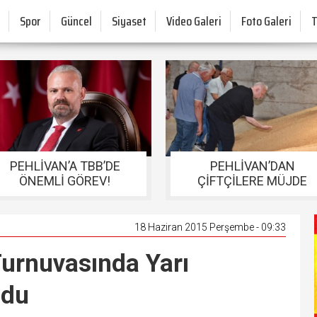
Spor
Güncel
Siyaset
Video Galeri
Foto Galeri
PEHLİVAN’A TBB’DE
PEHLİVAN’DAN
ÖNEMLİ GÖREV!
ÇİFTÇİLERE MÜJDE
18 Haziran 2015 Perşembe - 09:33
urnuvasında Yarı
ldu