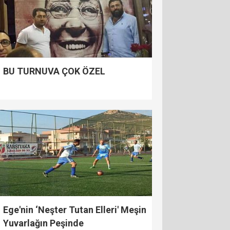
BU TURNUVA ÇOK ÖZEL
Ege'nin ‘Neşter Tutan Elleri' Meşin
Yuvarlağın Peşinde