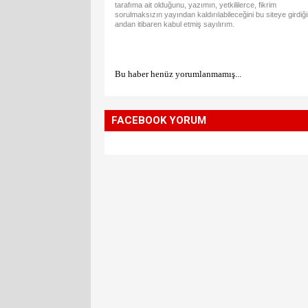
tarafıma ait olduğunu, yazımın, yetkililerce, fikrim
sorulmaksızın yayından kaldırılabileceğini bu siteye girdiğ
andan itibaren kabul etmiş sayılırım.
Bu haber henüz yorumlanmamış...
FACEBOOK YORUM