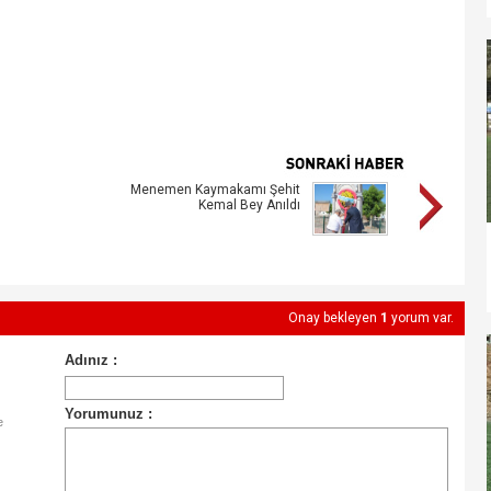
Menemen Kaymakamı Şehit
Kemal Bey Anıldı
Onay bekleyen
1
yorum var.
e