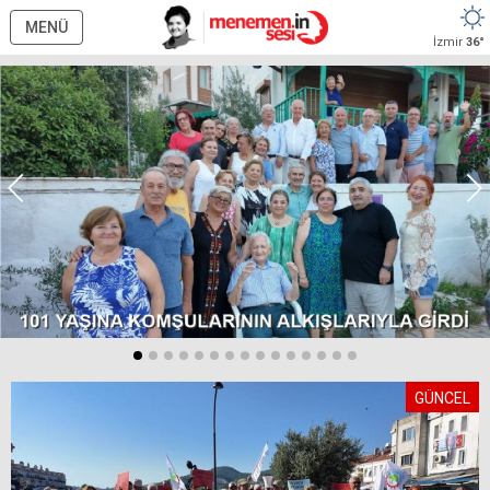
MENÜ
İzmir
36°
GÜNCEL