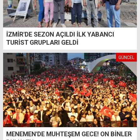
İZMİR'DE SEZON AÇILDI İLK YABANCI
TURİST GRUPLARI GELDİ
GÜNCEL
MENEMEN'DE MUHTEŞEM GECE! ON BİNLER