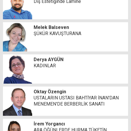
Diş Estetiğinde Lamine
Melek Balseven
ŞÜKÜR KAVUŞTURANA
Derya AYGÜN
KADINLAR
Oktay Özengin
USTALARIN USTASI BAHTİYAR İNAN'DAN
MENEMEN'DE BERBERLİK SANATI
İrem Yorgancı
ARA ÖĞÜNLERDE HURMA TÜKETİN