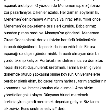
ıspanak üretiliyor. O yüzden de Menemen ıspanağı biraz
zor pazarlanıyor. Dikenler azaldı. Her zaman söylerim ki,
Menemen´den pırasayı Almanya´ya ihraç ettik. Yıllar önce
Menemen´de paketleme tesisleri kuruldu. Babalarımız
buradan pırasa sardı ve Almanya´ya gönderdi. Menemen
Ziraat Odası olarak deriz ki bizim her türlü ürünümüzün
ihracatı düşünülmeli. Ispanak da ihraç edilebilir. Bir ara
ıspanağı da dışarı göndermiştik. İhracatı olmayan ürün bir
yerde tıkanıp kalıyor. Portakal, mandalina, muz ve domates
hepsi ihracatı düşünülerek üretilmeli. Tarım Bakanlığı yeni
dönemde oturup şapkasını önüne koysun. Üniversitelerle
beraber planlı ekim, bölgesel tarım haritası, tarım arazilerinin
korunması ve ihracat konuları ele alınmalı. Ama bizim
yöneticiler çok kolaycı. Dünyanın birinci mercimek
üreticisiyken şimdi mercimek dışardan geliyor. Biz tarım
ülkesiyiz. Bunu unutmamalıyız? dedi.