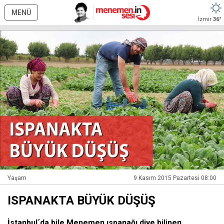
MENÜ
İzmir
36°
Yaşam
9 Kasım 2015 Pazartesi 08:00
ISPANAKTA BÜYÜK DÜŞÜŞ
İstanbul´da bile Menemen ıspanağı diye bilinen