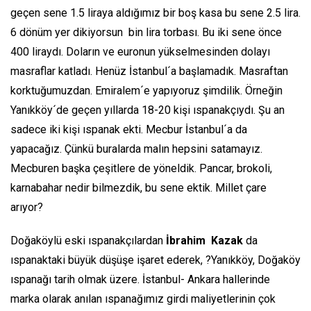
geçen sene 1.5 liraya aldığımız bir boş kasa bu sene 2.5 lira.
6 dönüm yer dikiyorsun bin lira torbası. Bu iki sene önce
400 liraydı. Doların ve euronun yükselmesinden dolayı
masraflar katladı. Henüz İstanbul´a başlamadık. Masraftan
korktuğumuzdan. Emiralem´e yapıyoruz şimdilik. Örneğin
Yanıkköy´de geçen yıllarda 18-20 kişi ıspanakçıydı. Şu an
sadece iki kişi ıspanak ekti. Mecbur İstanbul´a da
yapacağız. Çünkü buralarda malın hepsini satamayız.
Mecburen başka çeşitlere de yöneldik. Pancar, brokoli,
karnabahar nedir bilmezdik, bu sene ektik. Millet çare
arıyor?
Doğaköylü eski ıspanakçılardan
İbrahim Kazak
da
ıspanaktaki büyük düşüşe işaret ederek, ?Yanıkköy, Doğaköy
ıspanağı tarih olmak üzere. İstanbul- Ankara hallerinde
marka olarak anılan ıspanağımız girdi maliyetlerinin çok