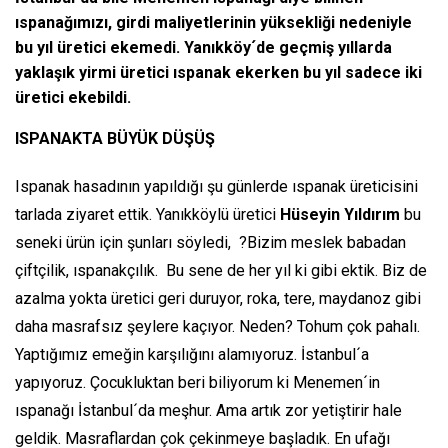
ıspanağımızı, girdi maliyetlerinin yüksekliği nedeniyle
bu yıl üretici ekemedi. Yanıkköy´de geçmiş yıllarda
yaklaşık yirmi üretici ıspanak ekerken bu yıl sadece iki
üretici ekebildi.
ISPANAKTA BÜYÜK DÜŞÜŞ
Ispanak hasadının yapıldığı şu günlerde ıspanak üreticisini
tarlada ziyaret ettik. Yanıkköylü üretici
Hüseyin Yıldırım
bu
seneki ürün için şunları söyledi, ?Bizim meslek babadan
çiftçilik, ıspanakçılık. Bu sene de her yıl ki gibi ektik. Biz de
azalma yokta üretici geri duruyor, roka, tere, maydanoz gibi
daha masrafsız şeylere kaçıyor. Neden? Tohum çok pahalı.
Yaptığımız emeğin karşılığını alamıyoruz. İstanbul´a
yapıyoruz. Çocukluktan beri biliyorum ki Menemen´in
ıspanağı İstanbul´da meşhur. Ama artık zor yetiştirir hale
geldik. Masraflardan çok çekinmeye başladık. En ufağı