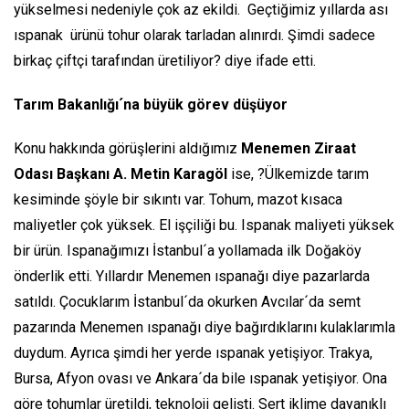
yükselmesi nedeniyle çok az ekildi. Geçtiğimiz yıllarda ası
ıspanak ürünü tohur olarak tarladan alınırdı. Şimdi sadece
birkaç çiftçi tarafından üretiliyor? diye ifade etti.
Tarım Bakanlığı´na büyük görev düşüyor
Konu hakkında görüşlerini aldığımız
Menemen Ziraat
Odası Başkanı A. Metin Karagöl
ise, ?Ülkemizde tarım
kesiminde şöyle bir sıkıntı var. Tohum, mazot kısaca
maliyetler çok yüksek. El işçiliği bu. Ispanak maliyeti yüksek
bir ürün. Ispanağımızı İstanbul´a yollamada ilk Doğaköy
önderlik etti. Yıllardır Menemen ıspanağı diye pazarlarda
satıldı. Çocuklarım İstanbul´da okurken Avcılar´da semt
pazarında Menemen ıspanağı diye bağırdıklarını kulaklarımla
duydum. Ayrıca şimdi her yerde ıspanak yetişiyor. Trakya,
Bursa, Afyon ovası ve Ankara´da bile ıspanak yetişiyor. Ona
göre tohumlar üretildi, teknoloji gelişti. Sert iklime dayanıklı