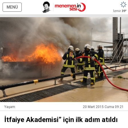
MENÜ
İzmir
39°
Yaşam
20 Mart 2015 Cuma 09:21
İtfaiye Akademisi” için ilk adım atıldı