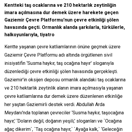
Kentteki taş ocaklarına ve 210 hektarlık zeytinliğin
imara açılmasına dur demek üzere harekete geçen
Gaziemir Çevre Platformu'nun çevre etkinliği şölen
havasında geçti. Ormanlık alanda şarkılarla, türkülerle,
halkoyunlarıyla, tiyatro
Kentte yaşanan çevre katliamlarının önüne geçmek üzere
Gaziemir Çevre Platformu adı altında örgütlenen sivil
inisiyatifin ‘Susma haykır, taş ocağına hayır' sloganıyla
düzenlediği çevre etkinliği şölen havasında gerçekleşti.
Gaziemir'in oksijen deposu ormanlık alandaki taş ocaklarına
ve 210 hektarlık zeytinlik alanın imara açılmasıyla yaşanan
çevre katliamlarına dur demek üzere düzenlenen etkinliğe
her yaştan Gaziemirli destek verdi. Abdullah Arda
Meydanı'nda toplanan çevreciler ‘Susma haykır, taşocağına
hayır,' ‘Doların değil, doğanın yeşili,' sloganları ve `Ocağına
ağaç dikerim`, `Taş ocağına hayır,` `Ayağa kalk,` ‘Geleceğin